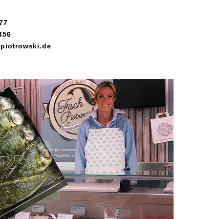
77
456
-piotrowski.de